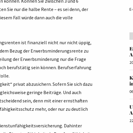
en können. Können Sie zwischen 3 und 6
n Sie nur die halbe Rente – es sei denn, der
E-
diesem Fall würde dann auch die volle
srenten ist finanziell nicht nur nicht üppig,
E
r dem Bezug der Erwerbsminderungsrente zu
A
teilung der Erwerbsminderung nur die Frage
2
och berufstätig sein können. Berufserfahrung
olle.
K
i
gkeit“ privat abzusichern. Sofern Sie sich dazu
0
rgleichsweise geringe Beiträge. Und auch
tscheidend sein, denn mit einer ernsthaften
U
fähigkeitsschutz mehr, oder nur zu deutlich
A
2
Dienstunfähigkeitsversicherung. Dahinter