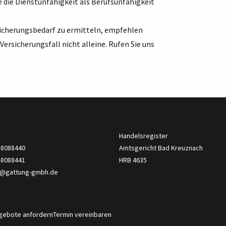
e die Dienstunfähigkeit als Berufsunfähigkeit
sicherungsbedarf zu ermitteln, empfehlen
ersicherungsfall nicht alleine. Rufen Sie uns
Handelsregister
8-8088440
Amtsgericht Bad Kreuznach
-8088441
HRB 4635
o@gattung-gmbh.de
gebote anfordern
Termin vereinbaren