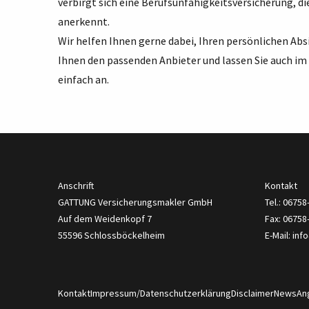
verbirgt sich eine Berufsunfähigkeitsversicherung, di
anerkennt.
Wir helfen Ihnen gerne dabei, Ihren persönlichen Ab
Ihnen den passenden Anbieter und lassen Sie auch im V
einfach an.
Anschrift
Kontakt
GATTUNG Versicherungsmakler GmbH
Tel.: 0675
Auf dem Weidenkopf 7
Fax: 06758
55596 Schlossböckelheim
E-Mail:
inf
Kontakt
Impressum/Datenschutzerklärung
Disclaimer
News
An