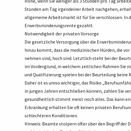
Höhe, wenn Sie weniger als 3 Stunden pro Tag arbeit
Stunden am Tag irgendeiner Arbeit nachgehen, erhalte
allgemeine Arbeitsmarkt ist für Sie verschlossen. In 
Erwerbsminderungsrente gezahlt.
Notwendigkeit der privaten Vorsorge
Die gesetzliche Versorgung über die Erwerbsminderung
hinzu kommt, dass die medizinischen Hürden, die vo
nehmen sind, hoch sind. Letztlich steht bei der Beur
im Vordergrund, in welchem zeitlichen Rahmen Sie n
und Qualifizierung spielen bei der Beurteilung keine R
Daher ist es umso wichtiger, das Risiko „Berufsunfähi
in jungen Jahren entschließen können, zahlen Sie ve
gesundheitlich stimmt meist noch alles. Das kann en
Erkrankung erhalten Sie oft keinen privaten Berufsun
schlechteren Konditionen.
Hinweis: Beamte stolpern öfter über den Begriff der 