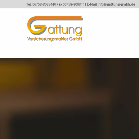
Tel.
06758-8088440
Fax
06758-8088441
E-Mail
info@gattung-gmbh.de