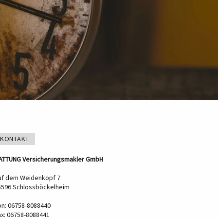
KONTAKT
ATTUNG Versicherungsmakler GmbH
uf dem Weidenkopf 7
5596 Schlossböckelheim
on: 06758-8088440
ax: 06758-8088441